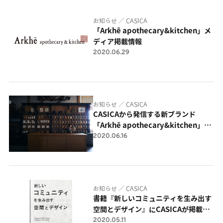
お知らせ ／ CASICA
「Arkhē apothecary&kitchen」メ
ディア掲載情報
2020.06.29
お知らせ ／ CASICA
CASICAから発信する新ブランド
「Arkhē apothecary&kitchen」
2020.06.16
2020.6.16 OPEN
お知らせ ／ CASICA
書籍『新しいコミュニティを生み出す
空間とデザイン』にCASICAが掲載さ
2020.05.11
れました