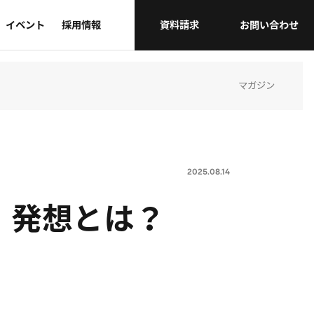
イベント
採用情報
資料請求
お問い合わせ
マガジン
会社概要
タウンホールミーティング
表彰式・アワード
2025.08.14
グループ・事業部間連携
」発想とは？
その他