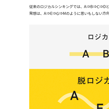
従来のロジカルシンキングでは、A⇒B⇒C⇒D
発想は、A⇒E⇒G⇒Mのように思いもしない方