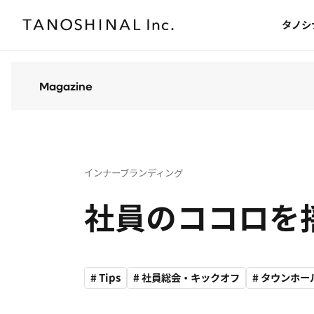
タノシ
ABOUT
WORKS
Magazine
タノシナルについて
事例紹介
インナーブランディング
社員のココロを
# Tips
# 社員総会・キックオフ
# タウンホ