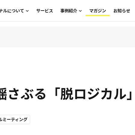
ナルについて
サービス
事例紹介
マガジン
お知らせ
メッセージ
入社式・内定式
メンバー
グローバルコンテンツ
メンバー一覧
社員総会・キックオフ
経営層メッセージ
ブランド
アクセス
トークセッション
ナレッジ・ノウハウ共有
揺さぶる「脱ロジカル
CASICAブランドサイト
ファミリーデー
社内報
ールミーティング