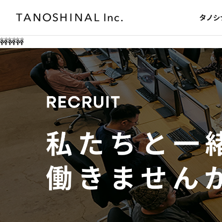
タノシ
🚧🚧🚧
ABOUT
WORKS
タノシナルについて
事例紹介