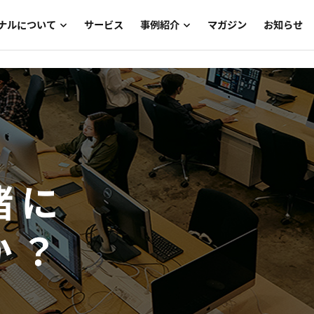
ナルについて
サービス
事例紹介
マガジン
お知らせ
メッセージ
入社式・内定式
メンバー
グローバルコンテンツ
メンバー一覧
社員総会・キックオフ
経営層メッセージ
ブランド
アクセス
トークセッション
ナレッジ・ノウハウ共有
CASICAブランドサイト
ファミリーデー
社内報