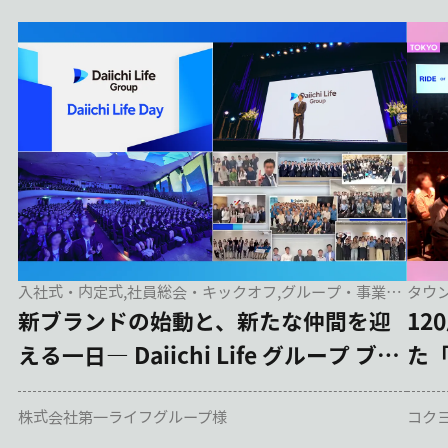
入社式・内定式,社員総会・キックオフ,グループ・事業部
タウ
間連携
新ブランドの始動と、新たな仲間を迎
12
える一日― Daiichi Life グループ ブラ
た
ンドセレモニー／グループ入社式 ―
ィ
株式会社第一ライフグループ様
コク